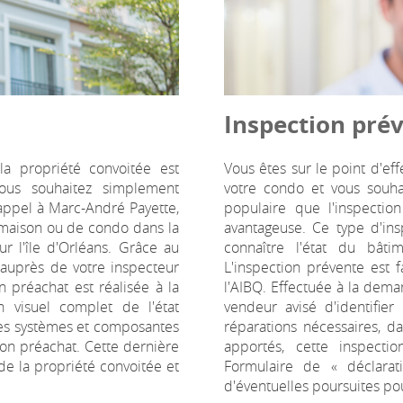
Inspection pré
a propriété convoitée est
Vous êtes sur le point d'e
Vous souhaitez simplement
votre condo et vous souhai
appel à Marc-André Payette,
populaire que l'inspection
 maison ou de condo dans la
avantageuse. Ce type d'in
r l'île d'Orléans. Grâce au
connaître l'état du bâti
 auprès de votre inspecteur
L'inspection prévente est f
n préachat est réalisée à la
l'AIBQ. Effectuée à la dem
 visuel complet de l'état
vendeur avisé d'identifier
les systèmes et composantes
réparations nécessaires, da
tion préachat. Cette dernière
apportés, cette inspect
de la propriété convoitée et
Formulaire de « déclara
d'éventuelles poursuites po