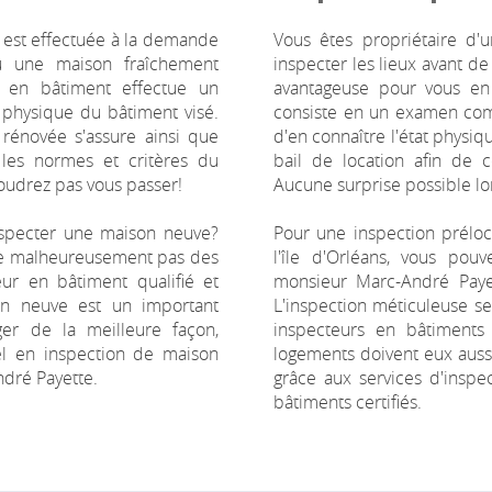
, est effectuée à la demande
Vous êtes propriétaire d'
u une maison fraîchement
inspecter les lieux avant de 
ur en bâtiment effectue un
avantageuse pour vous en 
t physique du bâtiment visé.
consiste en un examen com
énovée s'assure ainsi que
d'en connaître l'état physi
 les normes et critères du
bail de location afin de c
voudrez pas vous passer!
Aucune surprise possible lo
nspecter une maison neuve?
Pour une inspection préloc
ège malheureusement pas des
l'île d'Orléans, vous po
eur en bâtiment qualifié et
monsieur Marc-André Paye
on neuve est un important
L'inspection méticuleuse ser
ger de la meilleure façon,
inspecteurs en bâtiments
l en inspection de maison
logements doivent eux aussi
dré Payette.
grâce aux services d'inspe
bâtiments certifiés.