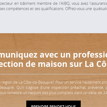
pecteur en bâtiment membre de l'AIBQ, vous avez l'assurance 
lité, ses compétences et ses qualifications. Offrez-vous une quié
uniquez avec un professi
ection
de maison
sur
La Cô
a région de La Côte-de-Beaupré? Pour un service hautement profe
eaupré. Qu'il s'agisse d'une inspection préachat, prévente, p
ous remettre un rapport des plus complets dans un délai de 24
PRENDRE
RENDEZ-VOUS